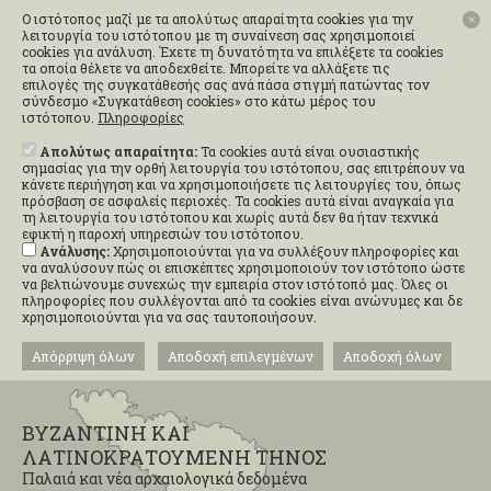
Ο ιστότοπος μαζί με τα απολύτως απαραίτητα cookies για την
✕
λειτουργία του ιστότοπου με τη συναίνεση σας χρησιμοποιεί
cookies για ανάλυση. Έχετε τη δυνατότητα να επιλέξετε τα cookies
τα οποία θέλετε να αποδεχθείτε. Μπορείτε να αλλάξετε τις
επιλογές της συγκατάθεσής σας ανά πάσα στιγμή πατώντας τον
σύνδεσμο «Συγκατάθεση cookies» στο κάτω μέρος του
ιστότοπου.
Πληροφορίες
Απολύτως απαραίτητα:
Τα cookies αυτά είναι ουσιαστικής
σημασίας για την ορθή λειτουργία του ιστότοπου, σας επιτρέπουν να
κάνετε περιήγηση και να χρησιμοποιήσετε τις λειτουργίες του, όπως
πρόσβαση σε ασφαλείς περιοχές. Τα cookies αυτά είναι αναγκαία για
τη λειτουργία του ιστότοπου και χωρίς αυτά δεν θα ήταν τεχνικά
εφικτή η παροχή υπηρεσιών του ιστότοπου.
Ανάλυσης:
Χρησιμοποιούνται για να συλλέξουν πληροφορίες και
να αναλύσουν πώς οι επισκέπτες χρησιμοποιούν τον ιστότοπο ώστε
να βελτιώνουμε συνεχώς την εμπειρία στον ιστότοπό μας. Όλες οι
πληροφορίες που συλλέγονται από τα cookies είναι ανώνυμες και δε
χρησιμοποιούνται για να σας ταυτοποιήσουν.
Απόρριψη όλων
Αποδοχή επιλεγμένων
Αποδοχή όλων
ΒΥΖΑΝΤΙΝΗ ΚΑΙ
ΛΑΤΙΝΟΚΡΑΤΟΥΜΕΝΗ ΤΗΝΟΣ
Παλαιά και νέα αρχαιολογικά δεδομένα