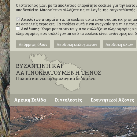
Ο ιστότοπος μαζί με τα απολύτως απαραίτητα cookies για την λειτου
αποδεχθείτε. Μπορείτε να αλλάξετε τις επιλογές της συγκατάθεσή
Απολύτως απαραίτητα:
Τα cookies αυτά είναι ουσιαστικής σημα
σε ασφαλείς περιοχές. Τα cookies αυτά είναι αναγκαία για τη λειτ
Ανάλυσης:
Χρησιμοποιούνται για να συλλέξουν πληροφορίες και
πληροφορίες που συλλέγονται από τα cookies είναι ανώνυμες και 
Απόρριψη όλων
Αποδοχή επιλεγμένων
Αποδοχή όλων
ΒΥΖΑΝΤΙΝΗ ΚΑΙ
ΛΑΤΙΝΟΚΡΑΤΟΥΜΕΝΗ ΤΗΝΟΣ
Παλαιά και νέα αρχαιολογικά δεδομένα
Αρχική Σελίδα
Συντελεστές
Ερευνητικοί Άξονες