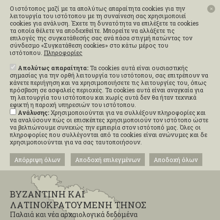
Ο ιστότοπος μαζί με τα απολύτως απαραίτητα cookies για την
✕
λειτουργία του ιστότοπου με τη συναίνεση σας χρησιμοποιεί
cookies για ανάλυση. Έχετε τη δυνατότητα να επιλέξετε τα cookies
τα οποία θέλετε να αποδεχθείτε. Μπορείτε να αλλάξετε τις
επιλογές της συγκατάθεσής σας ανά πάσα στιγμή πατώντας τον
σύνδεσμο «Συγκατάθεση cookies» στο κάτω μέρος του
ιστότοπου.
Πληροφορίες
Απολύτως απαραίτητα:
Τα cookies αυτά είναι ουσιαστικής
σημασίας για την ορθή λειτουργία του ιστότοπου, σας επιτρέπουν να
κάνετε περιήγηση και να χρησιμοποιήσετε τις λειτουργίες του, όπως
πρόσβαση σε ασφαλείς περιοχές. Τα cookies αυτά είναι αναγκαία για
τη λειτουργία του ιστότοπου και χωρίς αυτά δεν θα ήταν τεχνικά
εφικτή η παροχή υπηρεσιών του ιστότοπου.
Ανάλυσης:
Χρησιμοποιούνται για να συλλέξουν πληροφορίες και
να αναλύσουν πώς οι επισκέπτες χρησιμοποιούν τον ιστότοπο ώστε
να βελτιώνουμε συνεχώς την εμπειρία στον ιστότοπό μας. Όλες οι
πληροφορίες που συλλέγονται από τα cookies είναι ανώνυμες και δε
χρησιμοποιούνται για να σας ταυτοποιήσουν.
Απόρριψη όλων
Αποδοχή επιλεγμένων
Αποδοχή όλων
ΒΥΖΑΝΤΙΝΗ ΚΑΙ
ΛΑΤΙΝΟΚΡΑΤΟΥΜΕΝΗ ΤΗΝΟΣ
Παλαιά και νέα αρχαιολογικά δεδομένα