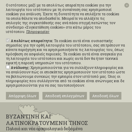
Ο ιστότοπος μαζί με τα απολύτως απαραίτητα cookies για την
✕
λειτουργία του ιστότοπου με τη συναίνεση σας χρησιμοποιεί
cookies για ανάλυση. Έχετε τη δυνατότητα να επιλέξετε τα cookies
τα οποία θέλετε να αποδεχθείτε. Μπορείτε να αλλάξετε τις
επιλογές της συγκατάθεσής σας ανά πάσα στιγμή πατώντας τον
σύνδεσμο «Συγκατάθεση cookies» στο κάτω μέρος του
ιστότοπου.
Πληροφορίες
Απολύτως απαραίτητα:
Τα cookies αυτά είναι ουσιαστικής
σημασίας για την ορθή λειτουργία του ιστότοπου, σας επιτρέπουν να
κάνετε περιήγηση και να χρησιμοποιήσετε τις λειτουργίες του, όπως
πρόσβαση σε ασφαλείς περιοχές. Τα cookies αυτά είναι αναγκαία για
τη λειτουργία του ιστότοπου και χωρίς αυτά δεν θα ήταν τεχνικά
εφικτή η παροχή υπηρεσιών του ιστότοπου.
Ανάλυσης:
Χρησιμοποιούνται για να συλλέξουν πληροφορίες και
να αναλύσουν πώς οι επισκέπτες χρησιμοποιούν τον ιστότοπο ώστε
να βελτιώνουμε συνεχώς την εμπειρία στον ιστότοπό μας. Όλες οι
πληροφορίες που συλλέγονται από τα cookies είναι ανώνυμες και δε
χρησιμοποιούνται για να σας ταυτοποιήσουν.
Απόρριψη όλων
Αποδοχή επιλεγμένων
Αποδοχή όλων
ΒΥΖΑΝΤΙΝΗ ΚΑΙ
ΛΑΤΙΝΟΚΡΑΤΟΥΜΕΝΗ ΤΗΝΟΣ
Παλαιά και νέα αρχαιολογικά δεδομένα