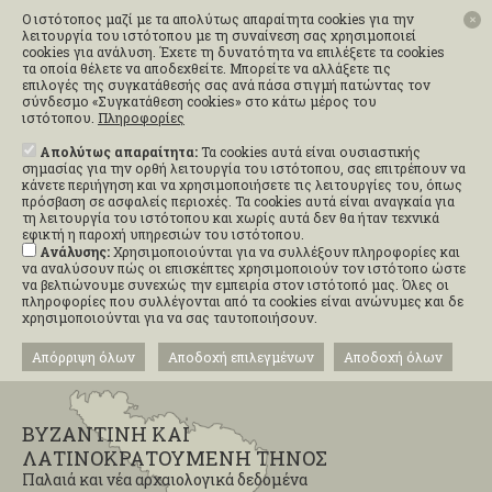
Ο ιστότοπος μαζί με τα απολύτως απαραίτητα cookies για την
✕
λειτουργία του ιστότοπου με τη συναίνεση σας χρησιμοποιεί
cookies για ανάλυση. Έχετε τη δυνατότητα να επιλέξετε τα cookies
τα οποία θέλετε να αποδεχθείτε. Μπορείτε να αλλάξετε τις
επιλογές της συγκατάθεσής σας ανά πάσα στιγμή πατώντας τον
σύνδεσμο «Συγκατάθεση cookies» στο κάτω μέρος του
ιστότοπου.
Πληροφορίες
Απολύτως απαραίτητα:
Τα cookies αυτά είναι ουσιαστικής
σημασίας για την ορθή λειτουργία του ιστότοπου, σας επιτρέπουν να
κάνετε περιήγηση και να χρησιμοποιήσετε τις λειτουργίες του, όπως
πρόσβαση σε ασφαλείς περιοχές. Τα cookies αυτά είναι αναγκαία για
τη λειτουργία του ιστότοπου και χωρίς αυτά δεν θα ήταν τεχνικά
εφικτή η παροχή υπηρεσιών του ιστότοπου.
Ανάλυσης:
Χρησιμοποιούνται για να συλλέξουν πληροφορίες και
να αναλύσουν πώς οι επισκέπτες χρησιμοποιούν τον ιστότοπο ώστε
να βελτιώνουμε συνεχώς την εμπειρία στον ιστότοπό μας. Όλες οι
πληροφορίες που συλλέγονται από τα cookies είναι ανώνυμες και δε
χρησιμοποιούνται για να σας ταυτοποιήσουν.
Απόρριψη όλων
Αποδοχή επιλεγμένων
Αποδοχή όλων
ΒΥΖΑΝΤΙΝΗ ΚΑΙ
ΛΑΤΙΝΟΚΡΑΤΟΥΜΕΝΗ ΤΗΝΟΣ
Παλαιά και νέα αρχαιολογικά δεδομένα