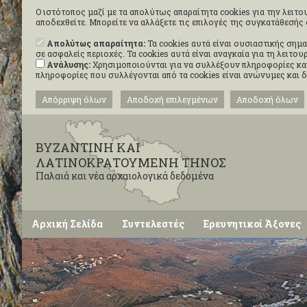
Ο ιστότοπος μαζί με τα απολύτως απαραίτητα cookies για την λειτου
αποδεχθείτε. Μπορείτε να αλλάξετε τις επιλογές της συγκατάθεσή
Απολύτως απαραίτητα:
Τα cookies αυτά είναι ουσιαστικής σημα
σε ασφαλείς περιοχές. Τα cookies αυτά είναι αναγκαία για τη λειτ
Ανάλυσης:
Χρησιμοποιούνται για να συλλέξουν πληροφορίες και
πληροφορίες που συλλέγονται από τα cookies είναι ανώνυμες και 
Απόρριψη όλων
Αποδοχή επιλεγμένων
Αποδοχή όλων
ΒΥΖΑΝΤΙΝΗ ΚΑΙ
ΛΑΤΙΝΟΚΡΑΤΟΥΜΕΝΗ ΤΗΝΟΣ
Παλαιά και νέα αρχαιολογικά δεδομένα
Αρχική Σελίδα
Συντελεστές
Ερευνητικοί Άξονες