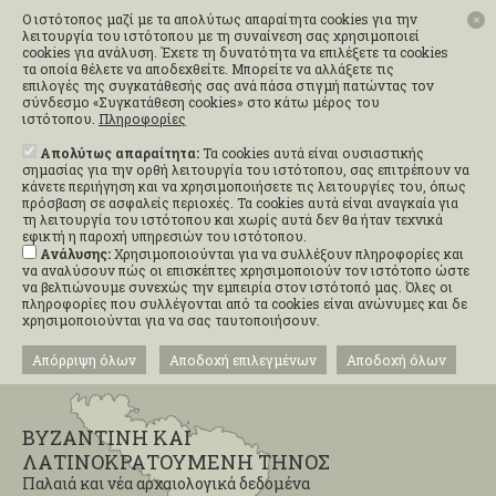
Ο ιστότοπος μαζί με τα απολύτως απαραίτητα cookies για την
✕
λειτουργία του ιστότοπου με τη συναίνεση σας χρησιμοποιεί
cookies για ανάλυση. Έχετε τη δυνατότητα να επιλέξετε τα cookies
τα οποία θέλετε να αποδεχθείτε. Μπορείτε να αλλάξετε τις
επιλογές της συγκατάθεσής σας ανά πάσα στιγμή πατώντας τον
σύνδεσμο «Συγκατάθεση cookies» στο κάτω μέρος του
ιστότοπου.
Πληροφορίες
Απολύτως απαραίτητα:
Τα cookies αυτά είναι ουσιαστικής
σημασίας για την ορθή λειτουργία του ιστότοπου, σας επιτρέπουν να
κάνετε περιήγηση και να χρησιμοποιήσετε τις λειτουργίες του, όπως
πρόσβαση σε ασφαλείς περιοχές. Τα cookies αυτά είναι αναγκαία για
τη λειτουργία του ιστότοπου και χωρίς αυτά δεν θα ήταν τεχνικά
εφικτή η παροχή υπηρεσιών του ιστότοπου.
Ανάλυσης:
Χρησιμοποιούνται για να συλλέξουν πληροφορίες και
να αναλύσουν πώς οι επισκέπτες χρησιμοποιούν τον ιστότοπο ώστε
να βελτιώνουμε συνεχώς την εμπειρία στον ιστότοπό μας. Όλες οι
πληροφορίες που συλλέγονται από τα cookies είναι ανώνυμες και δε
χρησιμοποιούνται για να σας ταυτοποιήσουν.
Απόρριψη όλων
Αποδοχή επιλεγμένων
Αποδοχή όλων
ΒΥΖΑΝΤΙΝΗ ΚΑΙ
ΛΑΤΙΝΟΚΡΑΤΟΥΜΕΝΗ ΤΗΝΟΣ
Παλαιά και νέα αρχαιολογικά δεδομένα