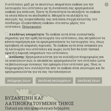
Ο ιστότοπος μαζί με τα απολύτως απαραίτητα cookies για την
✕
λειτουργία του ιστότοπου με τη συναίνεση σας χρησιμοποιεί
cookies για ανάλυση. Έχετε τη δυνατότητα να επιλέξετε τα cookies
τα οποία θέλετε να αποδεχθείτε. Μπορείτε να αλλάξετε τις
επιλογές της συγκατάθεσής σας ανά πάσα στιγμή πατώντας τον
σύνδεσμο «Συγκατάθεση cookies» στο κάτω μέρος του
ιστότοπου.
Πληροφορίες
Απολύτως απαραίτητα:
Τα cookies αυτά είναι ουσιαστικής
σημασίας για την ορθή λειτουργία του ιστότοπου, σας επιτρέπουν να
κάνετε περιήγηση και να χρησιμοποιήσετε τις λειτουργίες του, όπως
πρόσβαση σε ασφαλείς περιοχές. Τα cookies αυτά είναι αναγκαία για
τη λειτουργία του ιστότοπου και χωρίς αυτά δεν θα ήταν τεχνικά
εφικτή η παροχή υπηρεσιών του ιστότοπου.
Ανάλυσης:
Χρησιμοποιούνται για να συλλέξουν πληροφορίες και
να αναλύσουν πώς οι επισκέπτες χρησιμοποιούν τον ιστότοπο ώστε
να βελτιώνουμε συνεχώς την εμπειρία στον ιστότοπό μας. Όλες οι
πληροφορίες που συλλέγονται από τα cookies είναι ανώνυμες και δε
χρησιμοποιούνται για να σας ταυτοποιήσουν.
Απόρριψη όλων
Αποδοχή επιλεγμένων
Αποδοχή όλων
ΒΥΖΑΝΤΙΝΗ ΚΑΙ
ΛΑΤΙΝΟΚΡΑΤΟΥΜΕΝΗ ΤΗΝΟΣ
Παλαιά και νέα αρχαιολογικά δεδομένα