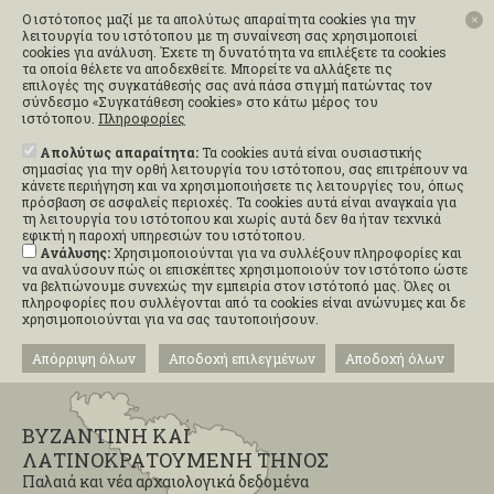
Ο ιστότοπος μαζί με τα απολύτως απαραίτητα cookies για την
✕
λειτουργία του ιστότοπου με τη συναίνεση σας χρησιμοποιεί
cookies για ανάλυση. Έχετε τη δυνατότητα να επιλέξετε τα cookies
τα οποία θέλετε να αποδεχθείτε. Μπορείτε να αλλάξετε τις
επιλογές της συγκατάθεσής σας ανά πάσα στιγμή πατώντας τον
σύνδεσμο «Συγκατάθεση cookies» στο κάτω μέρος του
ιστότοπου.
Πληροφορίες
Απολύτως απαραίτητα:
Τα cookies αυτά είναι ουσιαστικής
σημασίας για την ορθή λειτουργία του ιστότοπου, σας επιτρέπουν να
κάνετε περιήγηση και να χρησιμοποιήσετε τις λειτουργίες του, όπως
πρόσβαση σε ασφαλείς περιοχές. Τα cookies αυτά είναι αναγκαία για
τη λειτουργία του ιστότοπου και χωρίς αυτά δεν θα ήταν τεχνικά
εφικτή η παροχή υπηρεσιών του ιστότοπου.
Ανάλυσης:
Χρησιμοποιούνται για να συλλέξουν πληροφορίες και
να αναλύσουν πώς οι επισκέπτες χρησιμοποιούν τον ιστότοπο ώστε
να βελτιώνουμε συνεχώς την εμπειρία στον ιστότοπό μας. Όλες οι
πληροφορίες που συλλέγονται από τα cookies είναι ανώνυμες και δε
χρησιμοποιούνται για να σας ταυτοποιήσουν.
Απόρριψη όλων
Αποδοχή επιλεγμένων
Αποδοχή όλων
ΒΥΖΑΝΤΙΝΗ ΚΑΙ
ΛΑΤΙΝΟΚΡΑΤΟΥΜΕΝΗ ΤΗΝΟΣ
Παλαιά και νέα αρχαιολογικά δεδομένα