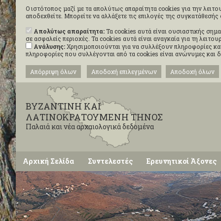
Ο ιστότοπος μαζί με τα απολύτως απαραίτητα cookies για την λειτου
αποδεχθείτε. Μπορείτε να αλλάξετε τις επιλογές της συγκατάθεσή
Απολύτως απαραίτητα:
Τα cookies αυτά είναι ουσιαστικής σημα
σε ασφαλείς περιοχές. Τα cookies αυτά είναι αναγκαία για τη λειτ
Ανάλυσης:
Χρησιμοποιούνται για να συλλέξουν πληροφορίες και
πληροφορίες που συλλέγονται από τα cookies είναι ανώνυμες και 
Απόρριψη όλων
Αποδοχή επιλεγμένων
Αποδοχή όλων
ΒΥΖΑΝΤΙΝΗ ΚΑΙ
ΛΑΤΙΝΟΚΡΑΤΟΥΜΕΝΗ ΤΗΝΟΣ
Παλαιά και νέα αρχαιολογικά δεδομένα
Αρχική Σελίδα
Συντελεστές
Ερευνητικοί Άξονες