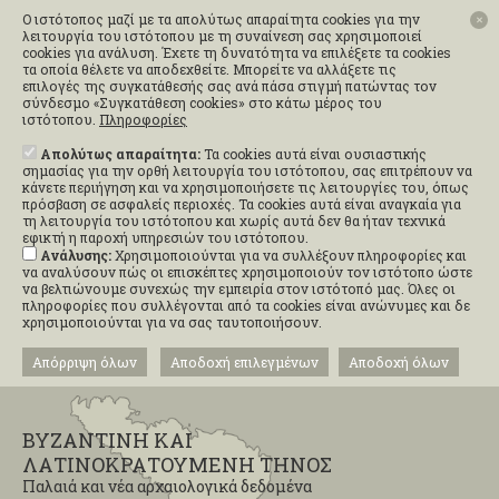
Ο ιστότοπος μαζί με τα απολύτως απαραίτητα cookies για την
✕
λειτουργία του ιστότοπου με τη συναίνεση σας χρησιμοποιεί
cookies για ανάλυση. Έχετε τη δυνατότητα να επιλέξετε τα cookies
τα οποία θέλετε να αποδεχθείτε. Μπορείτε να αλλάξετε τις
επιλογές της συγκατάθεσής σας ανά πάσα στιγμή πατώντας τον
σύνδεσμο «Συγκατάθεση cookies» στο κάτω μέρος του
ιστότοπου.
Πληροφορίες
Απολύτως απαραίτητα:
Τα cookies αυτά είναι ουσιαστικής
σημασίας για την ορθή λειτουργία του ιστότοπου, σας επιτρέπουν να
κάνετε περιήγηση και να χρησιμοποιήσετε τις λειτουργίες του, όπως
πρόσβαση σε ασφαλείς περιοχές. Τα cookies αυτά είναι αναγκαία για
τη λειτουργία του ιστότοπου και χωρίς αυτά δεν θα ήταν τεχνικά
εφικτή η παροχή υπηρεσιών του ιστότοπου.
Ανάλυσης:
Χρησιμοποιούνται για να συλλέξουν πληροφορίες και
να αναλύσουν πώς οι επισκέπτες χρησιμοποιούν τον ιστότοπο ώστε
να βελτιώνουμε συνεχώς την εμπειρία στον ιστότοπό μας. Όλες οι
πληροφορίες που συλλέγονται από τα cookies είναι ανώνυμες και δε
χρησιμοποιούνται για να σας ταυτοποιήσουν.
Απόρριψη όλων
Αποδοχή επιλεγμένων
Αποδοχή όλων
ΒΥΖΑΝΤΙΝΗ ΚΑΙ
ΛΑΤΙΝΟΚΡΑΤΟΥΜΕΝΗ ΤΗΝΟΣ
Παλαιά και νέα αρχαιολογικά δεδομένα