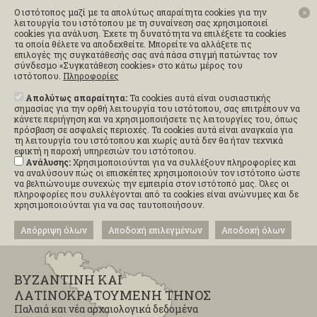
Ο ιστότοπος μαζί με τα απολύτως απαραίτητα cookies για την
✕
λειτουργία του ιστότοπου με τη συναίνεση σας χρησιμοποιεί
cookies για ανάλυση. Έχετε τη δυνατότητα να επιλέξετε τα cookies
τα οποία θέλετε να αποδεχθείτε. Μπορείτε να αλλάξετε τις
επιλογές της συγκατάθεσής σας ανά πάσα στιγμή πατώντας τον
σύνδεσμο «Συγκατάθεση cookies» στο κάτω μέρος του
ιστότοπου.
Πληροφορίες
Απολύτως απαραίτητα:
Τα cookies αυτά είναι ουσιαστικής
σημασίας για την ορθή λειτουργία του ιστότοπου, σας επιτρέπουν να
κάνετε περιήγηση και να χρησιμοποιήσετε τις λειτουργίες του, όπως
πρόσβαση σε ασφαλείς περιοχές. Τα cookies αυτά είναι αναγκαία για
τη λειτουργία του ιστότοπου και χωρίς αυτά δεν θα ήταν τεχνικά
εφικτή η παροχή υπηρεσιών του ιστότοπου.
Ανάλυσης:
Χρησιμοποιούνται για να συλλέξουν πληροφορίες και
να αναλύσουν πώς οι επισκέπτες χρησιμοποιούν τον ιστότοπο ώστε
να βελτιώνουμε συνεχώς την εμπειρία στον ιστότοπό μας. Όλες οι
πληροφορίες που συλλέγονται από τα cookies είναι ανώνυμες και δε
χρησιμοποιούνται για να σας ταυτοποιήσουν.
Απόρριψη όλων
Αποδοχή επιλεγμένων
Αποδοχή όλων
ΒΥΖΑΝΤΙΝΗ ΚΑΙ
ΛΑΤΙΝΟΚΡΑΤΟΥΜΕΝΗ ΤΗΝΟΣ
Παλαιά και νέα αρχαιολογικά δεδομένα