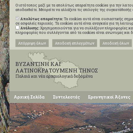
Ο ιστότοπος μαζί με τα απολύτως απαραίτητα cookies για την λειτου
αποδεχθείτε. Μπορείτε να αλλάξετε τις επιλογές της συγκατάθεσή
Απολύτως απαραίτητα:
Τα cookies αυτά είναι ουσιαστικής σημα
σε ασφαλείς περιοχές. Τα cookies αυτά είναι αναγκαία για τη λειτ
Ανάλυσης:
Χρησιμοποιούνται για να συλλέξουν πληροφορίες και
πληροφορίες που συλλέγονται από τα cookies είναι ανώνυμες και 
Απόρριψη όλων
Αποδοχή επιλεγμένων
Αποδοχή όλων
ΒΥΖΑΝΤΙΝΗ ΚΑΙ
ΛΑΤΙΝΟΚΡΑΤΟΥΜΕΝΗ ΤΗΝΟΣ
Παλαιά και νέα αρχαιολογικά δεδομένα
Αρχική Σελίδα
Συντελεστές
Ερευνητικοί Άξονες