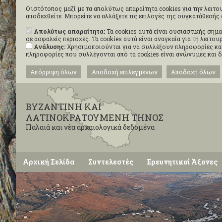
Ο ιστότοπος μαζί με τα απολύτως απαραίτητα cookies για την λειτου
αποδεχθείτε. Μπορείτε να αλλάξετε τις επιλογές της συγκατάθεσή
Απολύτως απαραίτητα:
Τα cookies αυτά είναι ουσιαστικής σημα
σε ασφαλείς περιοχές. Τα cookies αυτά είναι αναγκαία για τη λειτ
Ανάλυσης:
Χρησιμοποιούνται για να συλλέξουν πληροφορίες και
πληροφορίες που συλλέγονται από τα cookies είναι ανώνυμες και 
Απόρριψη όλων
Αποδοχή επιλεγμένων
Αποδοχή όλων
ΒΥΖΑΝΤΙΝΗ ΚΑΙ
ΛΑΤΙΝΟΚΡΑΤΟΥΜΕΝΗ ΤΗΝΟΣ
Παλαιά και νέα αρχαιολογικά δεδομένα
Αρχική Σελίδα
Συντελεστές
Ερευνητικοί Άξονες