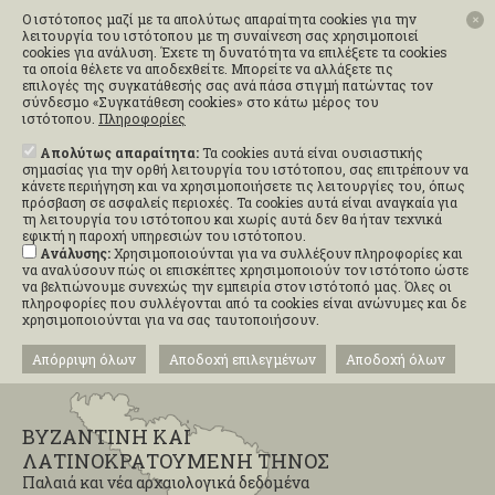
Ο ιστότοπος μαζί με τα απολύτως απαραίτητα cookies για την
✕
λειτουργία του ιστότοπου με τη συναίνεση σας χρησιμοποιεί
cookies για ανάλυση. Έχετε τη δυνατότητα να επιλέξετε τα cookies
τα οποία θέλετε να αποδεχθείτε. Μπορείτε να αλλάξετε τις
επιλογές της συγκατάθεσής σας ανά πάσα στιγμή πατώντας τον
σύνδεσμο «Συγκατάθεση cookies» στο κάτω μέρος του
ιστότοπου.
Πληροφορίες
Απολύτως απαραίτητα:
Τα cookies αυτά είναι ουσιαστικής
σημασίας για την ορθή λειτουργία του ιστότοπου, σας επιτρέπουν να
κάνετε περιήγηση και να χρησιμοποιήσετε τις λειτουργίες του, όπως
πρόσβαση σε ασφαλείς περιοχές. Τα cookies αυτά είναι αναγκαία για
τη λειτουργία του ιστότοπου και χωρίς αυτά δεν θα ήταν τεχνικά
εφικτή η παροχή υπηρεσιών του ιστότοπου.
Ανάλυσης:
Χρησιμοποιούνται για να συλλέξουν πληροφορίες και
να αναλύσουν πώς οι επισκέπτες χρησιμοποιούν τον ιστότοπο ώστε
να βελτιώνουμε συνεχώς την εμπειρία στον ιστότοπό μας. Όλες οι
πληροφορίες που συλλέγονται από τα cookies είναι ανώνυμες και δε
χρησιμοποιούνται για να σας ταυτοποιήσουν.
Απόρριψη όλων
Αποδοχή επιλεγμένων
Αποδοχή όλων
ΒΥΖΑΝΤΙΝΗ ΚΑΙ
ΛΑΤΙΝΟΚΡΑΤΟΥΜΕΝΗ ΤΗΝΟΣ
Παλαιά και νέα αρχαιολογικά δεδομένα