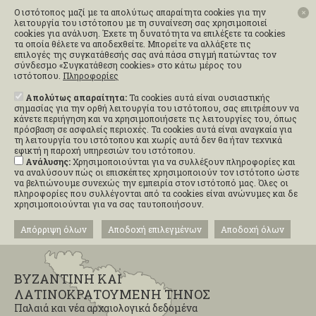
Ο ιστότοπος μαζί με τα απολύτως απαραίτητα cookies για την
✕
λειτουργία του ιστότοπου με τη συναίνεση σας χρησιμοποιεί
cookies για ανάλυση. Έχετε τη δυνατότητα να επιλέξετε τα cookies
τα οποία θέλετε να αποδεχθείτε. Μπορείτε να αλλάξετε τις
επιλογές της συγκατάθεσής σας ανά πάσα στιγμή πατώντας τον
σύνδεσμο «Συγκατάθεση cookies» στο κάτω μέρος του
ιστότοπου.
Πληροφορίες
Απολύτως απαραίτητα:
Τα cookies αυτά είναι ουσιαστικής
σημασίας για την ορθή λειτουργία του ιστότοπου, σας επιτρέπουν να
κάνετε περιήγηση και να χρησιμοποιήσετε τις λειτουργίες του, όπως
πρόσβαση σε ασφαλείς περιοχές. Τα cookies αυτά είναι αναγκαία για
τη λειτουργία του ιστότοπου και χωρίς αυτά δεν θα ήταν τεχνικά
εφικτή η παροχή υπηρεσιών του ιστότοπου.
Ανάλυσης:
Χρησιμοποιούνται για να συλλέξουν πληροφορίες και
να αναλύσουν πώς οι επισκέπτες χρησιμοποιούν τον ιστότοπο ώστε
να βελτιώνουμε συνεχώς την εμπειρία στον ιστότοπό μας. Όλες οι
πληροφορίες που συλλέγονται από τα cookies είναι ανώνυμες και δε
χρησιμοποιούνται για να σας ταυτοποιήσουν.
Απόρριψη όλων
Αποδοχή επιλεγμένων
Αποδοχή όλων
ΒΥΖΑΝΤΙΝΗ ΚΑΙ
ΛΑΤΙΝΟΚΡΑΤΟΥΜΕΝΗ ΤΗΝΟΣ
Παλαιά και νέα αρχαιολογικά δεδομένα