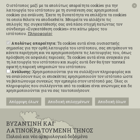
Ο ιστότοπος μαζί με τα απολύτως απαραίτητα cookies για την
✕
λειτουργία του ιστότοπου με τη συναίνεση σας χρησιμοποιεί
cookies για ανάλυση. Έχετε τη δυνατότητα να επιλέξετε τα cookies
τα οποία θέλετε να αποδεχθείτε. Μπορείτε να αλλάξετε τις
επιλογές της συγκατάθεσής σας ανά πάσα στιγμή πατώντας τον
σύνδεσμο «Συγκατάθεση cookies» στο κάτω μέρος του
ιστότοπου.
Πληροφορίες
Απολύτως απαραίτητα:
Τα cookies αυτά είναι ουσιαστικής
σημασίας για την ορθή λειτουργία του ιστότοπου, σας επιτρέπουν να
κάνετε περιήγηση και να χρησιμοποιήσετε τις λειτουργίες του, όπως
πρόσβαση σε ασφαλείς περιοχές. Τα cookies αυτά είναι αναγκαία για
τη λειτουργία του ιστότοπου και χωρίς αυτά δεν θα ήταν τεχνικά
εφικτή η παροχή υπηρεσιών του ιστότοπου.
Ανάλυσης:
Χρησιμοποιούνται για να συλλέξουν πληροφορίες και
να αναλύσουν πώς οι επισκέπτες χρησιμοποιούν τον ιστότοπο ώστε
να βελτιώνουμε συνεχώς την εμπειρία στον ιστότοπό μας. Όλες οι
πληροφορίες που συλλέγονται από τα cookies είναι ανώνυμες και δε
χρησιμοποιούνται για να σας ταυτοποιήσουν.
Απόρριψη όλων
Αποδοχή επιλεγμένων
Αποδοχή όλων
ΒΥΖΑΝΤΙΝΗ ΚΑΙ
ΛΑΤΙΝΟΚΡΑΤΟΥΜΕΝΗ ΤΗΝΟΣ
Παλαιά και νέα αρχαιολογικά δεδομένα