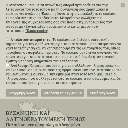
Ο ιστότοπος μαζί με τα απολύτως απαραίτητα cookies για την
✕
λειτουργία του ιστότοπου με τη συναίνεση σας χρησιμοποιεί
cookies για ανάλυση. Έχετε τη δυνατότητα να επιλέξετε τα cookies
τα οποία θέλετε να αποδεχθείτε. Μπορείτε να αλλάξετε τις
επιλογές της συγκατάθεσής σας ανά πάσα στιγμή πατώντας τον
σύνδεσμο «Συγκατάθεση cookies» στο κάτω μέρος του
ιστότοπου.
Πληροφορίες
Απολύτως απαραίτητα:
Τα cookies αυτά είναι ουσιαστικής
σημασίας για την ορθή λειτουργία του ιστότοπου, σας επιτρέπουν να
κάνετε περιήγηση και να χρησιμοποιήσετε τις λειτουργίες του, όπως
πρόσβαση σε ασφαλείς περιοχές. Τα cookies αυτά είναι αναγκαία για
τη λειτουργία του ιστότοπου και χωρίς αυτά δεν θα ήταν τεχνικά
εφικτή η παροχή υπηρεσιών του ιστότοπου.
Ανάλυσης:
Χρησιμοποιούνται για να συλλέξουν πληροφορίες και
να αναλύσουν πώς οι επισκέπτες χρησιμοποιούν τον ιστότοπο ώστε
να βελτιώνουμε συνεχώς την εμπειρία στον ιστότοπό μας. Όλες οι
πληροφορίες που συλλέγονται από τα cookies είναι ανώνυμες και δε
χρησιμοποιούνται για να σας ταυτοποιήσουν.
Απόρριψη όλων
Αποδοχή επιλεγμένων
Αποδοχή όλων
ΒΥΖΑΝΤΙΝΗ ΚΑΙ
ΛΑΤΙΝΟΚΡΑΤΟΥΜΕΝΗ ΤΗΝΟΣ
Παλαιά και νέα αρχαιολογικά δεδομένα