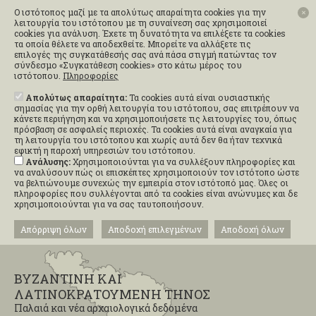
Ο ιστότοπος μαζί με τα απολύτως απαραίτητα cookies για την
✕
λειτουργία του ιστότοπου με τη συναίνεση σας χρησιμοποιεί
cookies για ανάλυση. Έχετε τη δυνατότητα να επιλέξετε τα cookies
τα οποία θέλετε να αποδεχθείτε. Μπορείτε να αλλάξετε τις
επιλογές της συγκατάθεσής σας ανά πάσα στιγμή πατώντας τον
σύνδεσμο «Συγκατάθεση cookies» στο κάτω μέρος του
ιστότοπου.
Πληροφορίες
Απολύτως απαραίτητα:
Τα cookies αυτά είναι ουσιαστικής
σημασίας για την ορθή λειτουργία του ιστότοπου, σας επιτρέπουν να
κάνετε περιήγηση και να χρησιμοποιήσετε τις λειτουργίες του, όπως
πρόσβαση σε ασφαλείς περιοχές. Τα cookies αυτά είναι αναγκαία για
τη λειτουργία του ιστότοπου και χωρίς αυτά δεν θα ήταν τεχνικά
εφικτή η παροχή υπηρεσιών του ιστότοπου.
Ανάλυσης:
Χρησιμοποιούνται για να συλλέξουν πληροφορίες και
να αναλύσουν πώς οι επισκέπτες χρησιμοποιούν τον ιστότοπο ώστε
να βελτιώνουμε συνεχώς την εμπειρία στον ιστότοπό μας. Όλες οι
πληροφορίες που συλλέγονται από τα cookies είναι ανώνυμες και δε
χρησιμοποιούνται για να σας ταυτοποιήσουν.
Απόρριψη όλων
Αποδοχή επιλεγμένων
Αποδοχή όλων
ΒΥΖΑΝΤΙΝΗ ΚΑΙ
ΛΑΤΙΝΟΚΡΑΤΟΥΜΕΝΗ ΤΗΝΟΣ
Παλαιά και νέα αρχαιολογικά δεδομένα