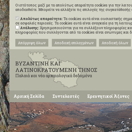
Ο ιστότοπος μαζί με τα απολύτως απαραίτητα cookies για την λειτου
αποδεχθείτε. Μπορείτε να αλλάξετε τις επιλογές της συγκατάθεσή
Απολύτως απαραίτητα:
Τα cookies αυτά είναι ουσιαστικής σημα
σε ασφαλείς περιοχές. Τα cookies αυτά είναι αναγκαία για τη λειτ
Ανάλυσης:
Χρησιμοποιούνται για να συλλέξουν πληροφορίες και
πληροφορίες που συλλέγονται από τα cookies είναι ανώνυμες και 
Απόρριψη όλων
Αποδοχή επιλεγμένων
Αποδοχή όλων
ΒΥΖΑΝΤΙΝΗ ΚΑΙ
ΛΑΤΙΝΟΚΡΑΤΟΥΜΕΝΗ ΤΗΝΟΣ
Παλαιά και νέα αρχαιολογικά δεδομένα
Αρχική Σελίδα
Συντελεστές
Ερευνητικοί Άξονες